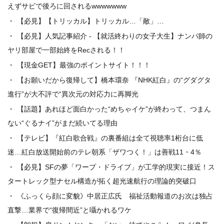
えずサビで後ろに回されるwwwwwww
【必見】【トリッカル】トリッカル…「敵」…
【必見】人気記事紹介 - 【就活終わりの女子大生】ナンパ師の
ヤリ部屋で一部始終をRecされる！！
【現金GET】最強のポイントサイト！！！
【お願いだから復帰して】橋本環奈 『NHK紅白』の“グダグタ
進行”が大不評で“異次元の対応力に再脚光
【話題】あれほど面白かった“めちゃイケ”が終わって、つまん
ない“ぐるナイ”がまだ続いてる理由
【テレビ】『紅白歌合戦』の裏番組は全て視聴率1桁台に低
迷…紅白放送開始前のテレ朝系「ザワつく！」は善戦11・4％
【必見】SFの夢「ワープ・ドライブ」が工学的現実に接近！ス
タートレック型ナセル構造が拓く超光速航行の理論的突破口
《ふっくら顔に変貌》中居正広氏 福祉活動報道のお次は独占
直撃…業界で“復帰間近”と囁かれるワケ