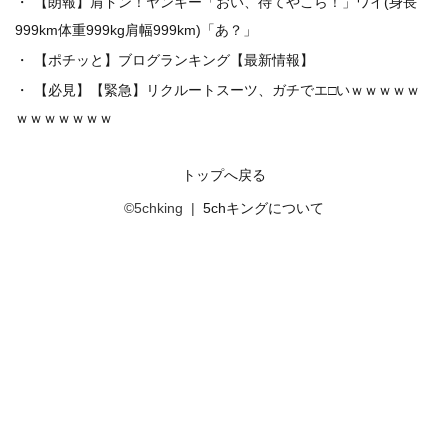
【朗報】肩ドン！ヤンキー「おい、待てやこら！」ワイ(身長
999km体重999kg肩幅999km)「あ？」
【ポチッと】ブログランキング【最新情報】
【必見】【緊急】リクルートスーツ、ガチでエ□いｗｗｗｗｗ
ｗｗｗｗｗｗｗ
トップへ戻る
©5chking |
5chキングについて