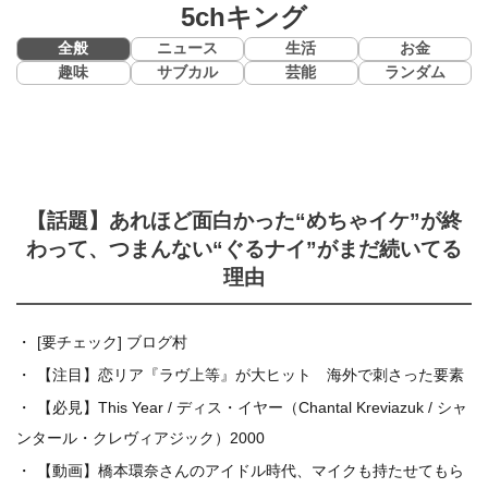
5chキング
全般
ニュース
生活
お金
趣味
サブカル
芸能
ランダム
【話題】あれほど面白かった“めちゃイケ”が終
わって、つまんない“ぐるナイ”がまだ続いてる
理由
[要チェック] ブログ村
【注目】恋リア『ラヴ上等』が大ヒット 海外で刺さった要素
【必見】This Year / ディス・イヤー（Chantal Kreviazuk / シャ
ンタール・クレヴィアジック）2000
【動画】橋本環奈さんのアイドル時代、マイクも持たせてもら