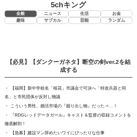
5chキング
全般
ニュース
生活
お金
趣味
サブカル
芸能
ランダム
【必見】【ダンクーガネタ】断空の剣ver.2を結
成する
【福岡】新中学校名「桜花」市議会で可決へ「特攻兵器と同
名」と市民団体が反対し物議
こういう男性、婚活市場の『掘り出し物』だった⇒…！
『RDGレッドデータガール』キャスト＆監督の収録コメントを
徹底解剖！
【急募】建設マン辞めたいワイにぴったりな仕事