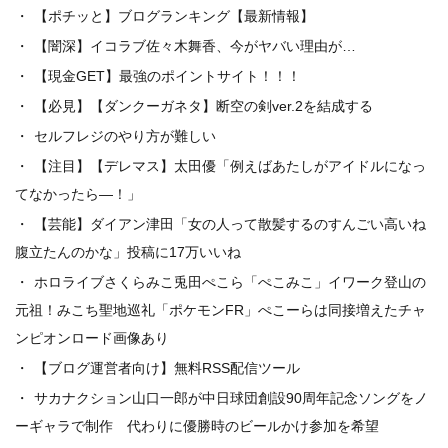
【ポチッと】ブログランキング【最新情報】
【闇深】イコラブ佐々木舞香、今がヤバい理由が…
【現金GET】最強のポイントサイト！！！
【必見】【ダンクーガネタ】断空の剣ver.2を結成する
セルフレジのやり方が難しい
【注目】【デレマス】太田優「例えばあたしがアイドルになっ
てなかったら―！」
【芸能】ダイアン津田「女の人って散髪するのすんごい高いね
腹立たんのかな」投稿に17万いいね
ホロライブさくらみこ兎田ぺこら「ぺこみこ」イワーク登山の
元祖！みこち聖地巡礼「ポケモンFR」ぺこーらは同接増えたチャ
ンピオンロード画像あり
【ブログ運営者向け】無料RSS配信ツール
サカナクション山口一郎が中日球団創設90周年記念ソングをノ
ーギャラで制作 代わりに優勝時のビールかけ参加を希望