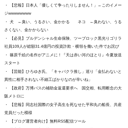
【悲報】日本人「優しくて争ったりしません！」←このイメー
ジwwwwwwww
犬 ←臭い、うるさい、金かかる ネコ ←臭わない、うる
さくない、金かからない
【必見】プルデンシャル生命保険、ツーブロック黒光りゴリラ
社員109人が総額31.4億円の投資詐欺・横領を働いた件でお詫び
篠原千絵の名作がアニメに！『天は赤い河のほとり』今夏放送
スタート
【芸能】ひろゆき氏、「キャバクラ推し」巡り「金払わないと
異性に相手されない不細工ばかりなのが辛いね」
【政府】万博バスの補助金返還要求へ 国交相、転用断念の大
阪メトロに
【悲報】同志社国際の女子高生を死なせた平和丸の船長、共産
党員だった模様
【ブログ運営者向け】無料RSS配信ツール