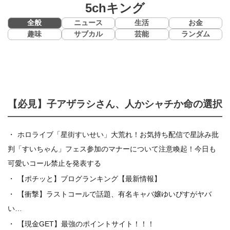
5chキング
全般
ニュース
生活
お金
趣味
サブカル
芸能
ランダム
【必見】子アザラシさん、人かシャチか命の選択
ホロライブ「星街すいせい」大荒れ！お気持ち配信で星詠み批
判「すいちゃん」フェス参加のマナーについて注意喚起！今日も
可愛いコール禁止を発表する
【ポチッと】ブログランキング【最新情報】
【衝撃】ラストコールで話題、有名キャバ嬢ゆいぴすがヤバ
い…
【現金GET】最強のポイントサイト！！！