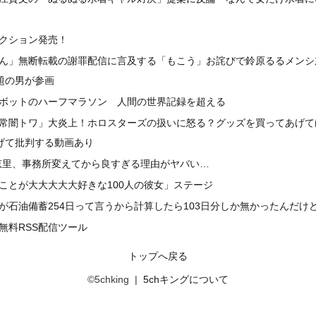
クション発売！
ん」無断転載の謝罪配信に言及する「もこう」お詫びで鈴原るるメンシ
題の男が参画
ボットのハーフマラソン 人間の世界記録を超える
常闇トワ」大炎上！ホロスターズの扱いに怒る？グッズを買ってあげて
げて批判する動画あり
千葉恵里、事務所変えてから良すぎる理由がヤバい…
ことが大大大大大好きな100人の彼女」ステージ
が石油備蓄254日って言うから計算したら103日分しか無かったんだけ
無料RSS配信ツール
トップへ戻る
©5chking |
5chキングについて