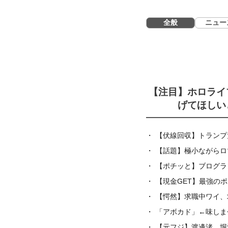
全般
ニュー
【注目】ホロライ
げてほしい
【伏線回収】トランプ
【話題】極小ながらロ
【ポチッと】ブログラ
【現金GET】最強の
【愕然】求職中ワイ、
「アボカド」←味しま
【元フジ】渡邊渚、堀