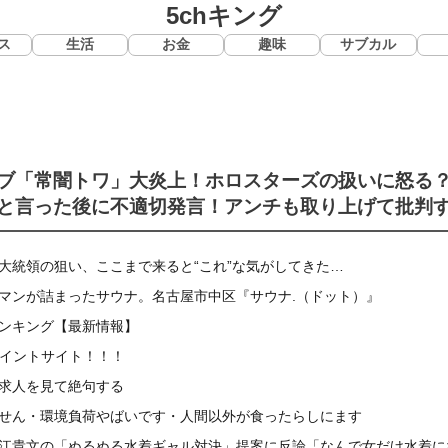
5chキング
ス
生活
お金
趣味
サブカル
ブ「常闇トワ」大炎上！ホロスターズの扱いに怒る
と言った後に不適切発言！アンチも取り上げて批判
大統領の狙い、ここまで来ると“これ”な気がしてきた…
マンが詰まったサウナ。名古屋市中区『サウナ.（ドット）』
ンキング【最新情報】
ポイントサイト！！！
求人を見て絶句する
せん・環境負荷やばいです・人間以外が食ったらしにます
江貴文の「ぬるぬる水着ギャル対決」提案に反論「なんで女だけ水着に