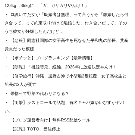
123kg→85kgに…「ガ、ガリガリやんけ！」
ロ説いてた女が「既婚者は無理」って言うから「離婚したら付
き合って」って約束取り付けて離婚した。付き合いだして、その
うち彼女が妊娠したんだけど…
【悲報】同志社国際の女子高生を死なせた平和丸の船長、共産
党員だった模様
【ポチッと】ブログランキング【最新情報】
【朗報】「桃源暗鬼」続編、2026年に放送決定やんけ！
【修学旅行】沖縄・辺野古沖で小型船2隻転覆、女子高校生と
船長の2人が死亡
果物って野菜の代わりになる？
【衝撃】ラストコールで話題、有名キャバ嬢ゆいぴすがヤバ
い…
【ブログ運営者向け】無料RSS配信ツール
【悲報】TOTO、受注停止