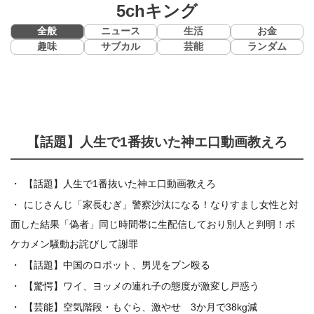
5chキング
全般
ニュース
生活
お金
趣味
サブカル
芸能
ランダム
【話題】人生で1番抜いた神エ口動画教えろ
【話題】人生で1番抜いた神エ口動画教えろ
にじさんじ「家長むぎ」警察沙汰になる！なりすまし女性と対
面した結果「偽者」同じ時間帯に生配信しており別人と判明！ポ
ケカメン騒動お詫びして謝罪
【話題】中国のロボット、男児をブン殴る
【驚愕】ワイ、ヨッメの連れ子の態度が激変し戸惑う
【芸能】空気階段・もぐら、激やせ 3か月で38kg減