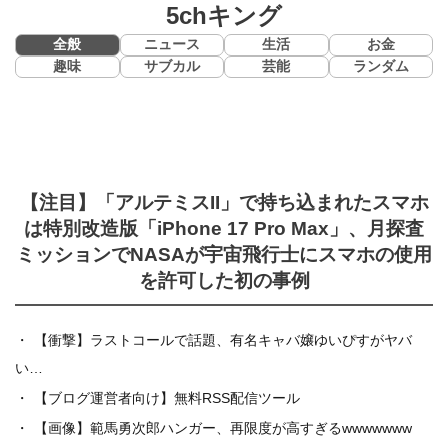
5chキング
全般
ニュース
生活
お金
趣味
サブカル
芸能
ランダム
【注目】「アルテミスII」で持ち込まれたスマホ
は特別改造版「iPhone 17 Pro Max」、月探査
ミッションでNASAが宇宙飛行士にスマホの使用
を許可した初の事例
【衝撃】ラストコールで話題、有名キャバ嬢ゆいぴすがヤバ
い…
【ブログ運営者向け】無料RSS配信ツール
【画像】範馬勇次郎ハンガー、再限度が高すぎるwwwwwww