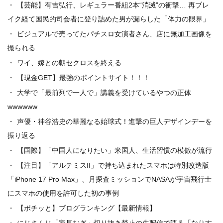
【芸能】有吉弘行、レギュラー番組2本“消滅”の衝撃… 再ブレ
イク経て国民的司会者に登り詰めた男が漏らした「体力の限界」
ビジュアルで売ってたパチスロ女演者さん、店に無加工画像を
撮られる
ワイ、嫁との朝セクロスを終える
【現金GET】最強のポイントサイト！！！
大学で「最前列で一人で」講義を受けているやつの正体
wwwwww
声優・神谷浩史の華麗なる始球式！進撃の巨人デザインデーを
振り返る
【国際】「中国人になりたい」米国人、生活習慣の模倣が流行
【注目】「アルテミスII」で持ち込まれたスマホは特別改造版
「iPhone 17 Pro Max」、月探査ミッションでNASAが宇宙飛行士
にスマホの使用を許可した初の事例
【ポチッと】ブログランキング【最新情報】
にじさんじ「家長むぎ」切り抜き禁止の生配信で語る「なりす