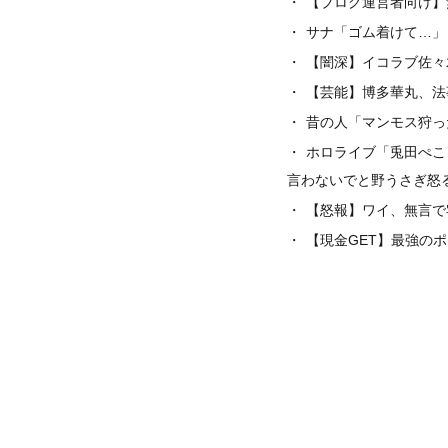
【ブログ運営者向け】
サナ「ゴム着けて…」 
【闇深】イコラブ佐々
【芸能】博多華丸、法
昔の人「マンモス狩っ
ホロライブ「兎田ぺこら
言わないでと野うさぎ怒
【怒報】ワイ、無言で
【現金GET】最強の