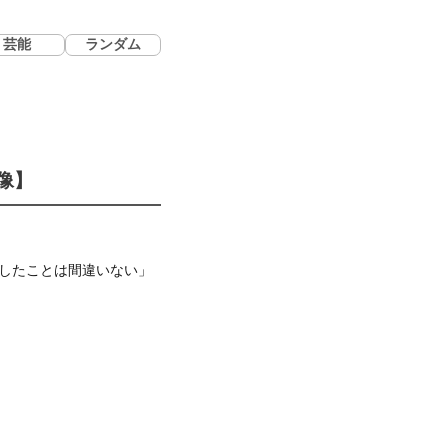
芸能
ランダム
像】
したことは間違いない」