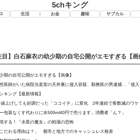
5chキング
ス
生活
お金
趣味
サブカル
注目】白石麻衣の幼少期の自宅公開がエモすぎる【画
少期の自宅公開がエモすぎる【画像】
性医師がいた病院当直室の天井裏に侵入容疑、勤務医の男逮捕…「侵入
ンキング【最新情報】
戦】値上げしても好調だった「ココイチ」に変化 2年連続で客数減のワケ
ー包装なくす代わりに水500ml40円で売ります」消費者「ん？」
現する！『水星の魔女』の戦場の恐怖
こだわる理由は？」 都市と地方でのキャッシュレス格差