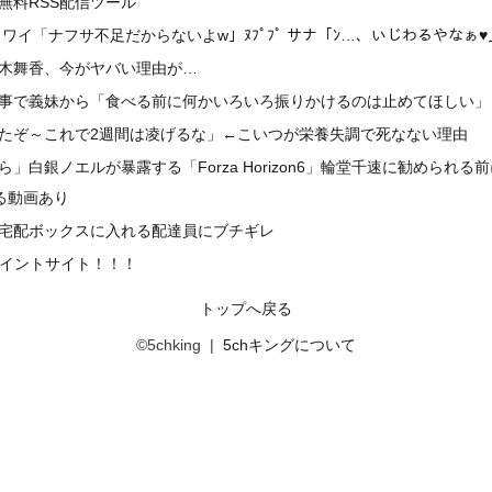
無料RSS配信ツール
ワイ「ナフサ不足だからないよw」ﾇﾌﾟﾌﾟ サナ「ﾝ…、いじわるやなぁ♥
木舞香、今がヤバい理由が…
事で義妹から「食べる前に何かいろいろ振りかけるのは止めてほしい」
たぞ～これで2週間は凌げるな」←こいつが栄養失調で死なない理由
」白銀ノエルが暴露する「Forza Horizon6」輪堂千速に勧められ
る動画あり
宅配ボックスに入れる配達員にブチギレ
ポイントサイト！！！
トップへ戻る
©5chking |
5chキングについて