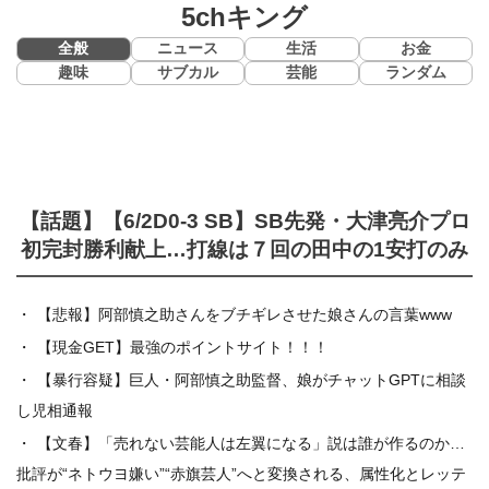
5chキング
全般
ニュース
生活
お金
趣味
サブカル
芸能
ランダム
【話題】【6/2D0-3 SB】SB先発・大津亮介プロ
初完封勝利献上…打線は７回の田中の1安打のみ
【悲報】阿部慎之助さんをブチギレさせた娘さんの言葉www
【現金GET】最強のポイントサイト！！！
【暴行容疑】巨人・阿部慎之助監督、娘がチャットGPTに相談
し児相通報
【文春】「売れない芸能人は左翼になる」説は誰が作るのか…
批評が“ネトウヨ嫌い”“赤旗芸人”へと変換される、属性化とレッテ