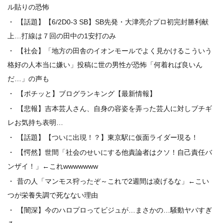
ル貼りの恐怖
【話題】【6/2D0-3 SB】SB先発・大津亮介プロ初完封勝利献
上…打線は７回の田中の1安打のみ
【社会】「地方の田舎のイオンモールでよく見かけるこういう
格好の人本当に嫌い」投稿に世の男性が恐怖「何着れば良いん
だ…」の声も
【ポチッと】ブログランキング【最新情報】
【悲報】吉本芸人さん、自身の容姿を弄った芸人に対しブチギ
レお気持ち表明…
【話題】【ついに出現！？】東京駅に仮面ライダー現る！
【愕然】世間「社会のせいにする他責論者はクソ！自己責任バ
ンザイ！」←これwwwwwww
昔の人「マンモス狩ったぞ～これで2週間は凌げるな」←こい
つが栄養失調で死なない理由
【闇深】今のハロプロってビジュが…まさかの…騒動ヤバすぎ