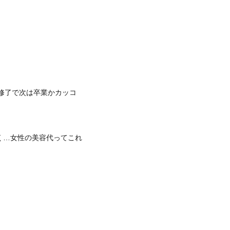
お修了で次は卒業かカッコ
近く…女性の美容代ってこれ