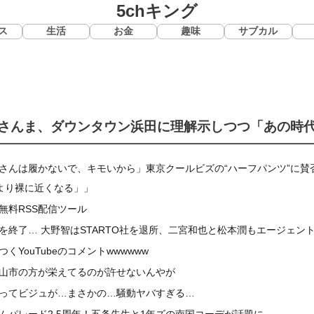
5chキング
ス
生活
お金
趣味
サブカル
さんま、ダウンタウン浜田に理解示しつつ「あの時
さんは履かないで、キモいから」東京クールビズの“ハーフパンツ”に賛
より裸に近くなる」」
無料RSS配信ツール
を終了… 大野智はSTARTO社を退所、二宮和也と松本潤もエージェン
YouTubeのコメントwwwwww
山市の方が栄えてるのが許せないんやが
ってビジュが…まさかの…騒動ヤバすぎる…
ムパレード2.5周年！五条先生と1年ズの南国コーデが話題に