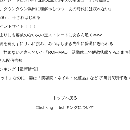
、ダウンタウン浜田に理解示しつつ「あの時代には戻れない」
29）、干されはじめる
ポイントサイト！！！
まりにも容赦のない火の玉ストレートに女さん逝くwww
詞を覚えずにリハに挑み、みつばちまき先生に普通に怒られる
」辞めないと言っていた「ROF-MAO」活動休止で解散状態？ろふま
さん配信告知
ンキング【最新情報】
円カット」なのに、妻は「美容院・ネイル・化粧品」などで“毎月3万円”
トップへ戻る
©5chking |
5chキングについて