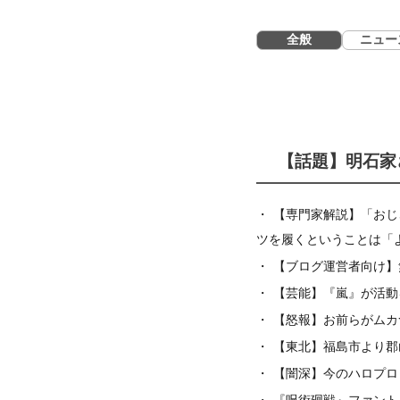
全般
ニュー
【話題】明石家
【専門家解説】「おじ
ツを履くということは「
【ブログ運営者向け】
【芸能】『嵐』が活動
【怒報】お前らがムカつく
【東北】福島市より郡
【闇深】今のハロプロ
『呪術廻戦』ファント