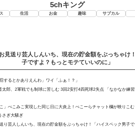
5chキング
ス
生活
お金
趣味
サブカル
お見送り芸人しんいち、現在の貯金額をぶっちゃけ
子ですよ？もっとモテていいのに」
罰するとかありえんわ」ワイ「ふぁ！？」
晋太郎、2軍戦でも制球に苦しむ 3回2安打4四死球2失点 「なかなか練
こ」ぺこみこ実現した同じ日に大炎上！ぺこーらチャット欄が映りこむ
うさぎ大騒ぎ
送り芸人しんいち、現在の貯金額をぶっちゃけ！「ハイスペック男子で