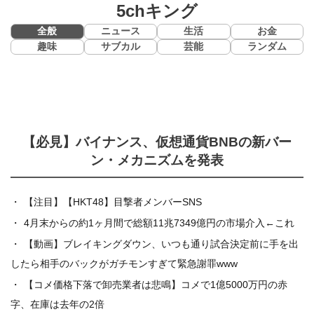
5chキング
全般
ニュース
生活
お金
趣味
サブカル
芸能
ランダム
【必見】バイナンス、仮想通貨BNBの新バー
ン・メカニズムを発表
【注目】【HKT48】目撃者メンバーSNS
4月末からの約1ヶ月間で総額11兆7349億円の市場介入←これ
【動画】ブレイキングダウン、いつも通り試合決定前に手を出
したら相手のバックがガチモンすぎて緊急謝罪www
【コメ価格下落で卸売業者は悲鳴】コメで1億5000万円の赤
字、在庫は去年の2倍