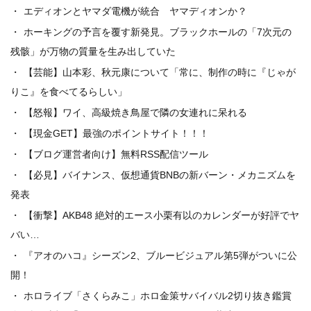
エディオンとヤマダ電機が統合 ヤマディオンか？
ホーキングの予言を覆す新発見。ブラックホールの「7次元の
残骸」が万物の質量を生み出していた
【芸能】山本彩、秋元康について「常に、制作の時に『じゃが
りこ』を食べてるらしい」
【怒報】ワイ、高級焼き鳥屋で隣の女連れに呆れる
【現金GET】最強のポイントサイト！！！
【ブログ運営者向け】無料RSS配信ツール
【必見】バイナンス、仮想通貨BNBの新バーン・メカニズムを
発表
【衝撃】AKB48 絶対的エース小栗有以のカレンダーが好評でヤ
バい…
『アオのハコ』シーズン2、ブルービジュアル第5弾がついに公
開！
ホロライブ「さくらみこ」ホロ金策サバイバル2切り抜き鑑賞