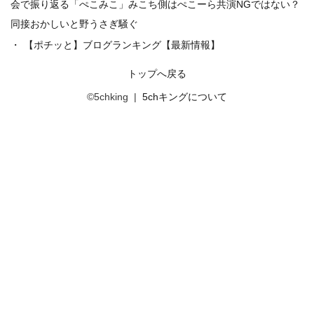
会で振り返る「ぺこみこ」みこち側はぺこーら共演NGではない？
同接おかしいと野うさぎ騒ぐ
【ポチッと】ブログランキング【最新情報】
トップへ戻る
©5chking |
5chキングについて